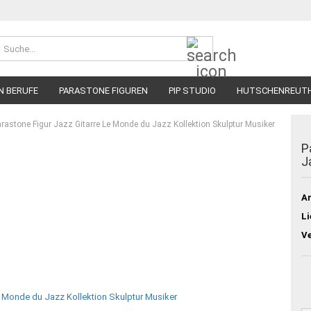
Suche...
N BERUFE
PARASTONE FIGUREN
PIP STUDIO
HUTSCHENREUT
rastone Figur Jazz Gitarre Le Monde du Jazz Kollektion Skulptur Musiker
P
J
Ar
Li
V