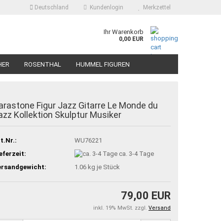
Deutschland
Kundenlogin
Merkzettel
Ihr Warenkorb
0,00 EUR
HER
ROSENTHAL
HUMMEL FIGUREN
arastone Figur Jazz Gitarre Le Monde du
azz Kollektion Skulptur Musiker
t.Nr.:
WU76221
eferzeit:
ca. 3-4 Tage
ersandgewicht:
1.06
kg je Stück
79,00 EUR
inkl. 19% MwSt. zzgl.
Versand