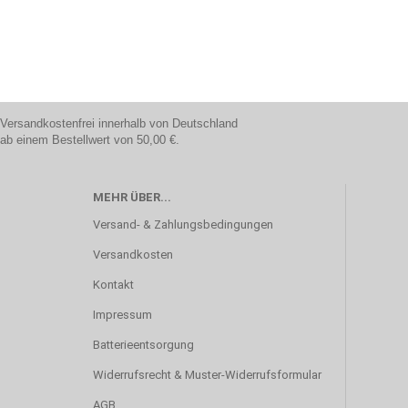
Versandkostenfrei innerhalb von Deutschland
ab einem Bestellwert von 50,00 €.
MEHR ÜBER...
Versand- & Zahlungsbedingungen
Versandkosten
Kontakt
Impressum
Batterieentsorgung
Widerrufsrecht & Muster-Widerrufsformular
AGB