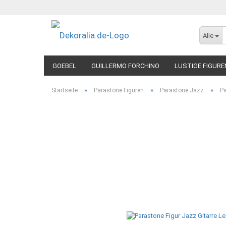
Alle
GOEBEL
GUILLERMO FORCHINO
LUSTIGE FIGURE
»
»
»
Startseite
Parastone Figuren
Parastone Jazz
Pa