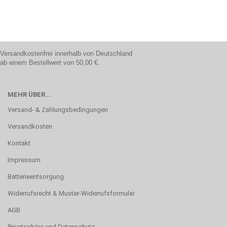
Versandkostenfrei innerhalb von Deutschland
ab einem Bestellwert von 50,00 €.
MEHR ÜBER...
Versand- & Zahlungsbedingungen
Versandkosten
Kontakt
Impressum
Batterieentsorgung
Widerrufsrecht & Muster-Widerrufsformular
AGB
Privatsphäre und Datenschutz