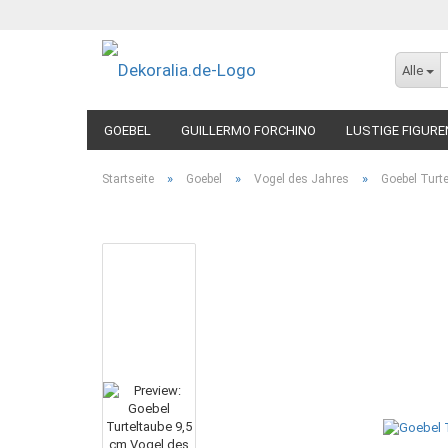
Alle
GOEBEL
GUILLERMO FORCHINO
LUSTIGE FIGURE
»
»
»
Startseite
Goebel
Vogel des Jahres
Goebel Turt