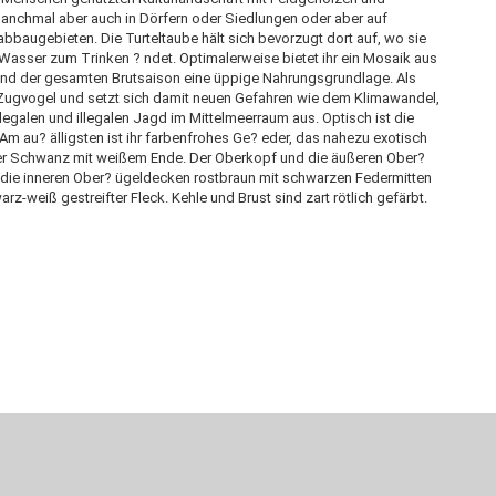
manchmal aber auch in Dörfern oder Siedlungen oder aber auf
baugebieten. Die Turteltaube hält sich bevorzugt dort auf, wo sie
Wasser zum Trinken ? ndet. Optimalerweise bietet ihr ein Mosaik aus
nd der gesamten Brutsaison eine üppige Nahrungsgrundlage. Als
s Zugvogel und setzt sich damit neuen Gefahren wie dem Klimawandel,
galen und illegalen Jagd im Mittelmeerraum aus. Optisch ist die
m au? älligsten ist ihr farbenfrohes Ge? eder, das nahezu exotisch
nkler Schwanz mit weißem Ende. Der Oberkopf und die äußeren Ober?
die inneren Ober? ügeldecken rostbraun mit schwarzen Federmitten
arz-weiß gestreifter Fleck. Kehle und Brust sind zart rötlich gefärbt.