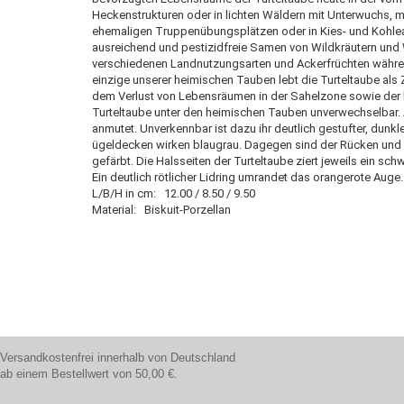
Heckenstrukturen oder in lichten Wäldern mit Unterwuchs, 
ehemaligen Truppenübungsplätzen oder in Kies- und Kohleab
ausreichend und pestizidfreie Samen von Wildkräutern und 
verschiedenen Landnutzungsarten und Ackerfrüchten währe
einzige unserer heimischen Tauben lebt die Turteltaube al
dem Verlust von Lebensräumen in der Sahelzone sowie der le
Turteltaube unter den heimischen Tauben unverwechselbar. A
anmutet. Unverkennbar ist dazu ihr deutlich gestufter, du
ügeldecken wirken blaugrau. Dagegen sind der Rücken und 
gefärbt. Die Halsseiten der Turteltaube ziert jeweils ein schw
Ein deutlich rötlicher Lidring umrandet das orangerote Auge.
L/B/H in cm: 12.00 / 8.50 / 9.50
Material: Biskuit-Porzellan
Versandkostenfrei innerhalb von Deutschland
ab einem Bestellwert von 50,00 €.