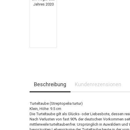
Beschreibung
Kundenrezensionen
Turteltaube (Streptopelia turtur)
Klein, Höhe: 9.5 cm
Die Turteltaube gilt als Glücks- oder Liebesbote, dessen r
Nach Verlusten von fast 90% der deutschen Vorkommen seit 1
mittlerweile turteltaubenfrei. Ursprünglich in Auwäldern u
bevorzugten Lebensräume der Turteltaube heute in der vom