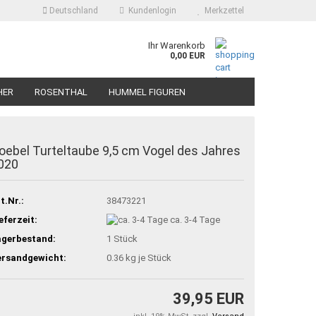
Deutschland
Kundenlogin
Merkzettel
Ihr Warenkorb
0,00 EUR
HER
ROSENTHAL
HUMMEL FIGUREN
oebel Turteltaube 9,5 cm Vogel des Jahres
020
t.Nr.:
38473221
eferzeit:
ca. 3-4 Tage
agerbestand:
1
Stück
ersandgewicht:
0.36
kg je Stück
39,95 EUR