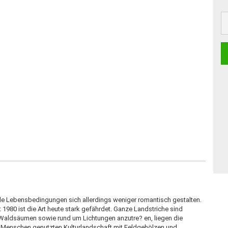
eale Lebensbedingungen sich allerdings weniger romantisch gestalten.
980 ist die Art heute stark gefährdet. Ganze Landstriche sind
nd Waldsäumen sowie rund um Lichtungen anzutre? en, liegen die
 Menschen genutzten Kulturlandschaft mit Feldgehölzen und