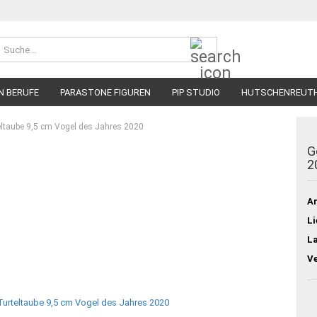
Suche...
N BERUFE
PARASTONE FIGUREN
PIP STUDIO
HUTSCHENREUT
eltaube 9,5 cm Vogel des Jahres 2020
G
2
Ar
Li
L
V