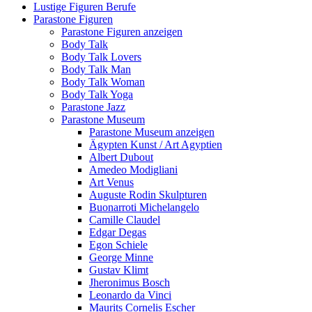
Lustige Figuren Berufe
Parastone Figuren
Parastone Figuren anzeigen
Body Talk
Body Talk Lovers
Body Talk Man
Body Talk Woman
Body Talk Yoga
Parastone Jazz
Parastone Museum
Parastone Museum anzeigen
Ägypten Kunst / Art Agyptien
Albert Dubout
Amedeo Modigliani
Art Venus
Auguste Rodin Skulpturen
Buonarroti Michelangelo
Camille Claudel
Edgar Degas
Egon Schiele
George Minne
Gustav Klimt
Jheronimus Bosch
Leonardo da Vinci
Maurits Cornelis Escher