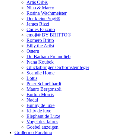
Artis Orbis
Nina & Marco
Rosina Wachtmeister
Der kleine Yogi®
James Rizzi
Carles Fazzino
emoji® BY BRITTO®
Romero Britto
Billy the Artist
Ostern
Dr. Barbara Freundlieb
Ivana Koubek
Glücksbringer / Schornsteinfeger
Scandic Home
Lotus
Peter Schnellhardt
Mauro Bergonzoli
Burton Morris
Nadal
Bunny de luxe
Kitty de luxe
Elephant de Luxe
Vogel des Jahres
Goebel anzeigen
Guillermo Forchino