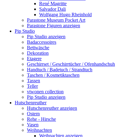
René Magritte
Salvador Dali
Wolfgang Hugo Rheinhold
Parastone Museum Pocket Art
Parastone Figuren anzeigen
Pip Studio
Pip Studio anzeigen
Badaccessoires
Bettwäsche
Dekoration
Etagere
Geschirrset / Geschirrtücher / Ofenhandschuh
Handtuch / Badetuch / Strandtuch
Taschen / Kosmetiktaschen
Tassen
Teller
vtwonen collection
Pip Studio anzeigen
Hutschenreuther
Hutschenreuther anzeigen
Ostern
Rehe - Hirsche
Vasen
Weihnachten
Weihnachten anzeigen