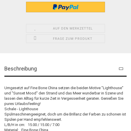
AUF DEN MERKZETTEL
FRAGE ZUM PRODUKT
Beschreibung
Umgesetzt auf Fine Bone China setzen die beiden Motive "Lighthouse"
und "Sunset Mood" den Strand und das Meer wunderbar in Szene und
lassen den Alltag für kurze Zeit in Vergessenheit geraten. Genießen Sie
pures Urlaubsfeeling!
Schale - Lighthouse
Spülmaschinengeeignet, doch um die Brillanz der Farben zu schonen ist
Spülen per Hand empfehlenswert.
L/B/H in cm: 15.00 / 15.00 / 7.00
Material: Fine Bone China