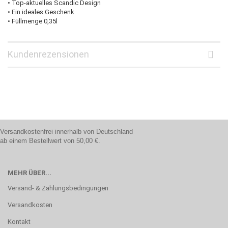
• Top-aktuelles Scandic Design
• Ein ideales Geschenk
• Füllmenge 0,35l
Kundenrezensionen
Versandkostenfrei innerhalb von Deutschland
ab einem Bestellwert von 50,00 €.
MEHR ÜBER...
Versand- & Zahlungsbedingungen
Versandkosten
Kontakt