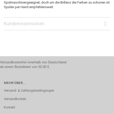
Spülmaschinengeeignet, doch um die Brillanz der Farben zu schonen ist
Spülen per Hand empfehlenswert.
Kundenrezensionen
Versandkostenfrei innerhalb von Deutschland
ab einem Bestellwert von 50,00 €.
MEHR ÜBER...
Versand- & Zahlungsbedingungen
Versandkosten
Kontakt