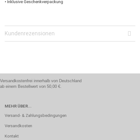
• Inklusive Geschenkverpackung
Kundenrezensionen
Versandkostenfrei innerhalb von Deutschland
ab einem Bestellwert von 50,00 €.
MEHR ÜBER...
Versand- & Zahlungsbedingungen
Versandkosten
Kontakt