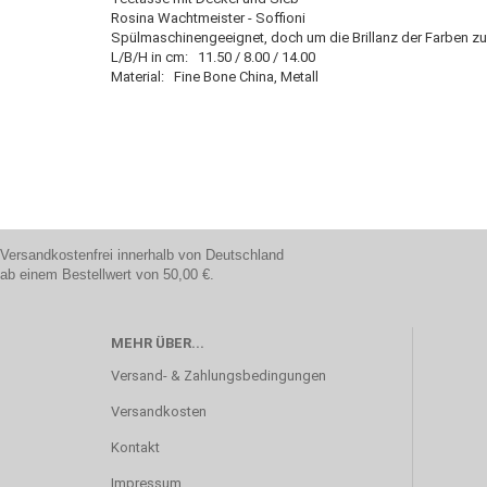
Rosina Wachtmeister - Soffioni
Spülmaschinengeeignet, doch um die Brillanz der Farben z
L/B/H in cm: 11.50 / 8.00 / 14.00
Material: Fine Bone China, Metall
Versandkostenfrei innerhalb von Deutschland
ab einem Bestellwert von 50,00 €.
MEHR ÜBER...
Versand- & Zahlungsbedingungen
Versandkosten
Kontakt
Impressum