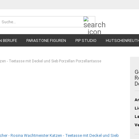
Suche...
N BERUFE
PARASTONE FIGUREN
PIP STUDIO
HUTSCHENREUT
tzen - Teetasse mit Deckel und Sieb Porzellan Porzellantasse
G
R
D
Ar
Li
L
V