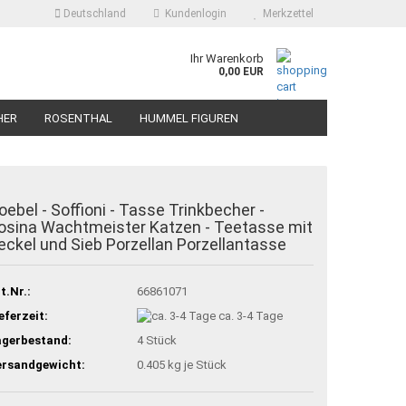
Deutschland
Kundenlogin
Merkzettel
Ihr Warenkorb
0,00 EUR
HER
ROSENTHAL
HUMMEL FIGUREN
oebel - Soffioni - Tasse Trinkbecher -
osina Wachtmeister Katzen - Teetasse mit
eckel und Sieb Porzellan Porzellantasse
t.Nr.:
66861071
eferzeit:
ca. 3-4 Tage
agerbestand:
4
Stück
ersandgewicht:
0.405
kg je Stück