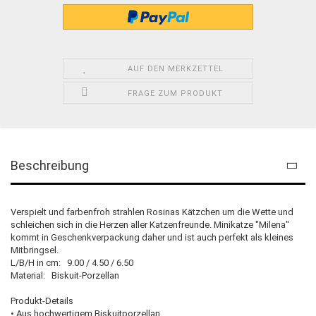
AUF DEN MERKZETTEL
FRAGE ZUM PRODUKT
Beschreibung
Verspielt und farbenfroh strahlen Rosinas Kätzchen um die Wette und
schleichen sich in die Herzen aller Katzenfreunde. Minikatze "Milena"
kommt in Geschenkverpackung daher und ist auch perfekt als kleines
Mitbringsel.
L/B/H in cm: 9.00 / 4.50 / 6.50
Material: Biskuit-Porzellan
Produkt-Details
• Aus hochwertigem Biskuitporzellan