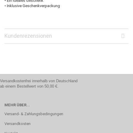
• Ein ideales Geschenk
• Inklusive Geschenkverpackung
Kundenrezensionen
Versandkostenfrei innerhalb von Deutschland
ab einem Bestellwert von 50,00 €.
MEHR ÜBER...
Versand- & Zahlungsbedingungen
Versandkosten