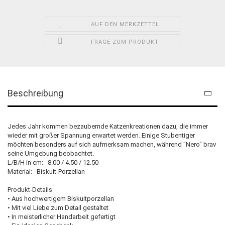
AUF DEN MERKZETTEL
FRAGE ZUM PRODUKT
Beschreibung
Jedes Jahr kommen bezaubernde Katzenkreationen dazu, die immer
wieder mit großer Spannung erwartet werden. Einige Stubentiger
möchten besonders auf sich aufmerksam machen, während "Nero" brav
seine Umgebung beobachtet.
L/B/H in cm: 8.00 / 4.50 / 12.50
Material: Biskuit-Porzellan
Produkt-Details
• Aus hochwertigem Biskuitporzellan
• Mit viel Liebe zum Detail gestaltet
• In meisterlicher Handarbeit gefertigt