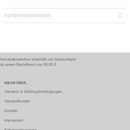
Kundenrezensionen
Versandkostenfrei innerhalb von Deutschland
ab einem Bestellwert von 50,00 €.
MEHR ÜBER...
Versand- & Zahlungsbedingungen
Versandkosten
Kontakt
Impressum
Batterieentsorgung