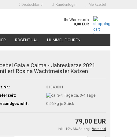
Deutschland
Kundenlogin
Merkzettel
Ihr Warenkorb
0,00 EUR
HER
ROSENTHAL
HUMMEL FIGUREN
oebel Gaia e Calma - Jahreskatze 2021
imitiert Rosina Wachtmeister Katzen
t.Nr.:
31343031
eferzeit:
ca. 3-4 Tage
ersandgewicht:
0.56
kg je Stück
79,00 EUR
inkl. 19% MwSt. zzgl.
Versand