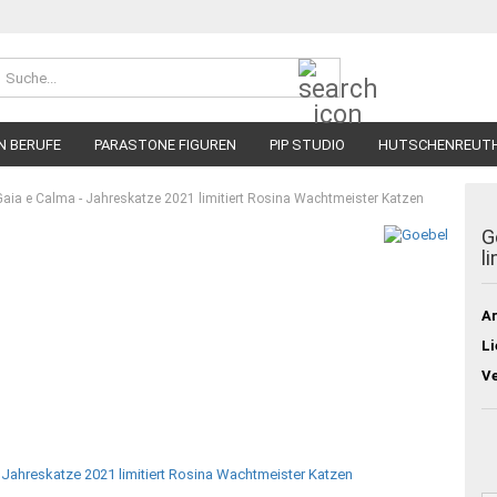
Suche...
N BERUFE
PARASTONE FIGUREN
PIP STUDIO
HUTSCHENREUT
Gaia e Calma - Jahreskatze 2021 limitiert Rosina Wachtmeister Katzen
G
l
Ar
Li
V