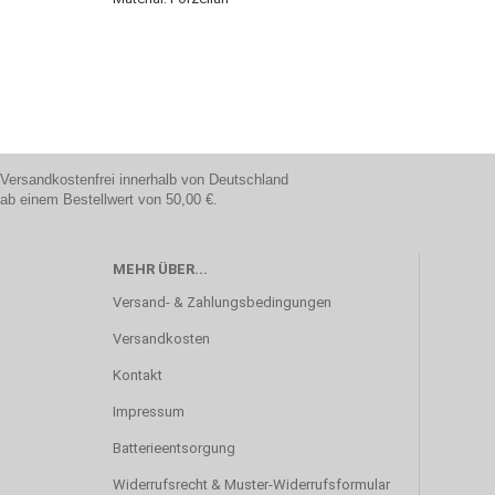
Versandkostenfrei innerhalb von Deutschland
ab einem Bestellwert von 50,00 €.
MEHR ÜBER...
Versand- & Zahlungsbedingungen
Versandkosten
Kontakt
Impressum
Batterieentsorgung
Widerrufsrecht & Muster-Widerrufsformular