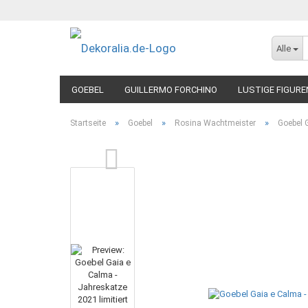
Alle
GOEBEL
GUILLERMO FORCHINO
LUSTIGE FIGURE
»
»
»
Startseite
Goebel
Rosina Wachtmeister
Goebel 