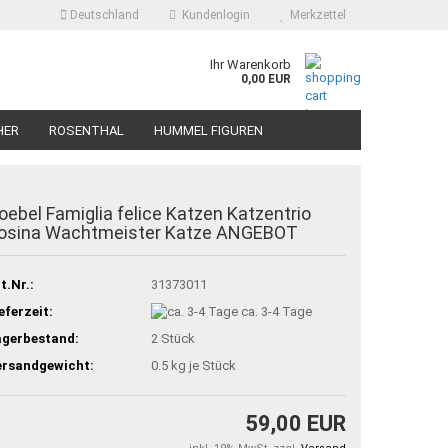
Deutschland
Kundenlogin
Merkzettel
Ihr Warenkorb
0,00 EUR
HER
ROSENTHAL
HUMMEL FIGUREN
oebel Famiglia felice Katzen Katzentrio
osina Wachtmeister Katze ANGEBOT
t.Nr.:
31373011
eferzeit:
ca. 3-4 Tage
agerbestand:
2
Stück
ersandgewicht:
0.5
kg je Stück
59,00 EUR