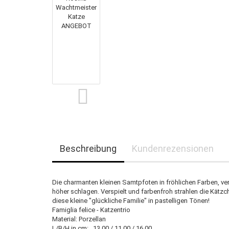
Beschreibung
Kundenrezensionen
Die charmanten kleinen Samtpfoten in fröhlichen Farben, ver
höher schlagen. Verspielt und farbenfroh strahlen die Kätz
diese kleine "glückliche Familie" in pastelligen Tönen!
Famiglia felice - Katzentrio
Material: Porzellan
L/B/H in cm: 13.00 / 11.00 / 16.00