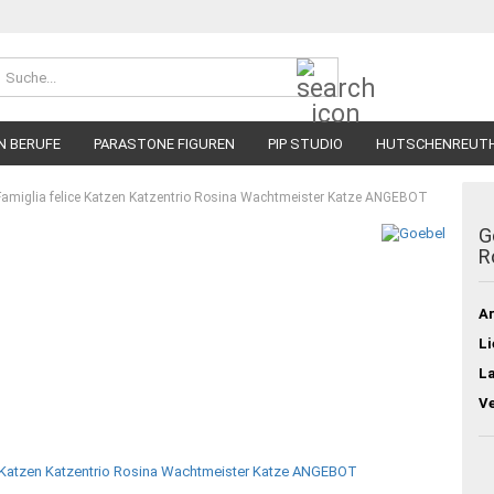
Suche...
N BERUFE
PARASTONE FIGUREN
PIP STUDIO
HUTSCHENREUT
Famiglia felice Katzen Katzentrio Rosina Wachtmeister Katze ANGEBOT
G
R
Ar
Li
L
V