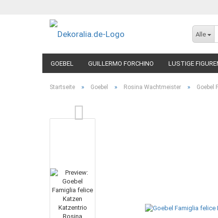
Alle
GOEBEL
GUILLERMO FORCHINO
LUSTIGE FIGURE
»
»
»
Startseite
Goebel
Rosina Wachtmeister
Goebel 