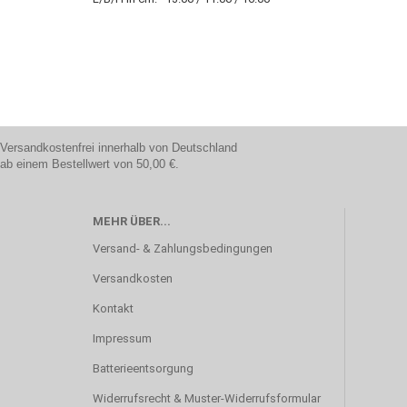
Versandkostenfrei innerhalb von Deutschland
ab einem Bestellwert von 50,00 €.
MEHR ÜBER...
Versand- & Zahlungsbedingungen
Versandkosten
Kontakt
Impressum
Batterieentsorgung
Widerrufsrecht & Muster-Widerrufsformular