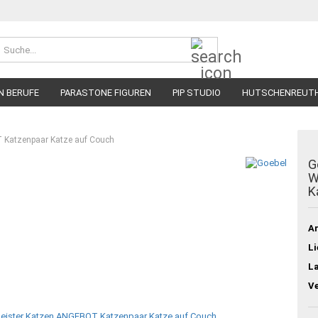
Suche...
N BERUFE
PARASTONE FIGUREN
PIP STUDIO
HUTSCHENREUT
 Katzenpaar Katze auf Couch
G
W
K
Ar
Li
L
V