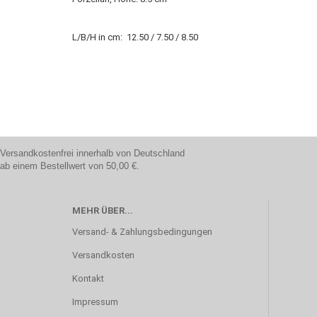
L/B/H in cm: 12.50 / 7.50 / 8.50
Versandkostenfrei innerhalb von Deutschland
ab einem Bestellwert von 50,00 €.
MEHR ÜBER...
Versand- & Zahlungsbedingungen
Versandkosten
Kontakt
Impressum