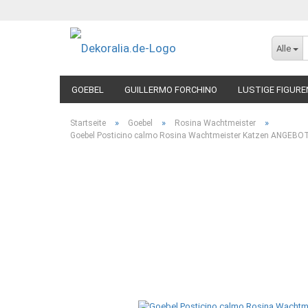
Alle
GOEBEL
GUILLERMO FORCHINO
LUSTIGE FIGURE
»
»
»
Startseite
Goebel
Rosina Wachtmeister
Goebel Posticino calmo Rosina Wachtmeister Katzen ANGEBOT