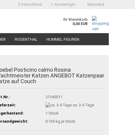
Deutschland
Kundenlogin
Merkzettel
Ihr Warenkorb
0,00 EUR
HER
ROSENTHAL
HUMMEL FIGUREN
oebel Posticino calmo Rosina
achtmeister Katzen ANGEBOT Katzenpaar
atze auf Couch
t.Nr.:
31345011
eferzeit:
ca. 3-4 Tage
agerbestand:
1
Stück
ersandgewicht:
0.165
kg je Stück