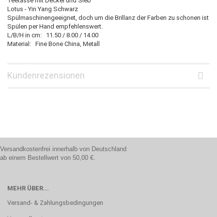
Teetasse mit Deckel und Sieb
Lotus - Yin Yang Schwarz
Spülmaschinengeeignet, doch um die Brillanz der Farben zu schonen ist
Spülen per Hand empfehlenswert.
L/B/H in cm: 11.50 / 8.00 / 14.00
Material: Fine Bone China, Metall
Kundenrezensionen
Versandkostenfrei innerhalb von Deutschland
ab einem Bestellwert von 50,00 €.
MEHR ÜBER...
Versand- & Zahlungsbedingungen