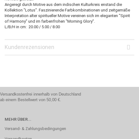
Angeregt durch Motive aus dem indischen Kulturkreis enstand die
Kollektion "Lotus". Faszinierende Farbkombinationen und zeitgemäße
Interpretation alter spiritueller Motive vereinen sich im eleganten "Spirit
of Harmony" und im farbenfrohen "Morning Glory".
L/B/H in cm: 20.00 / 5.00 / 8.00
Kundenrezensionen
Versandkostenfrei innerhalb von Deutschland
ab einem Bestellwert von 50,00 €.
MEHR ÜBER...
Versand- & Zahlungsbedingungen
Versandkosten