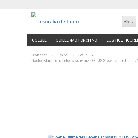
Alle
GOEBEL
GUILLERMO FORCHINO
LUSTIGE FIGURE
»
»
»
Startseite
Goebel
Lotus
Goebel Blume des Lebens schwarz LOTUS Stockschirm Upsid