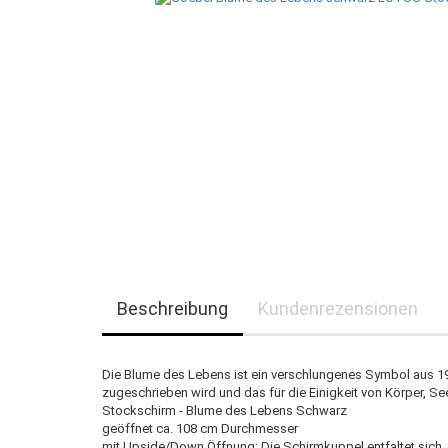
Beschreibung
Kundenrezensionen
Die Blume des Lebens ist ein verschlungenes Symbol aus 1
zugeschrieben wird und das für die Einigkeit von Körper, See
Stockschirm - Blume des Lebens Schwarz
geöffnet ca. 108 cm Durchmesser
mit Upside/Down Öffnung: Die Schirmkuppel entfaltet sich, 