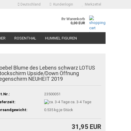
Deutschland
Kundenlogin
Merkzettel
Ihr Warenkorb
0,00 EUR
HER
ROSENTHAL
HUMMEL FIGUREN
oebel Blume des Lebens schwarz LOTUS
tockschirm Upside/Down Öffnung
egenschirm NEUHEIT 2019
t.Nr.:
23500051
eferzeit:
ca. 3-4 Tage
ersandgewicht:
0.535
kg je Stück
31,95 EUR