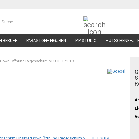
Suche...
N BERUFE
PARASTONE FIGUREN
PIP STUDIO
HUTSCHENREUT
e/Down Öffnung Regenschirm NEUHEIT 2019
G
S
R
Ar
Li
V