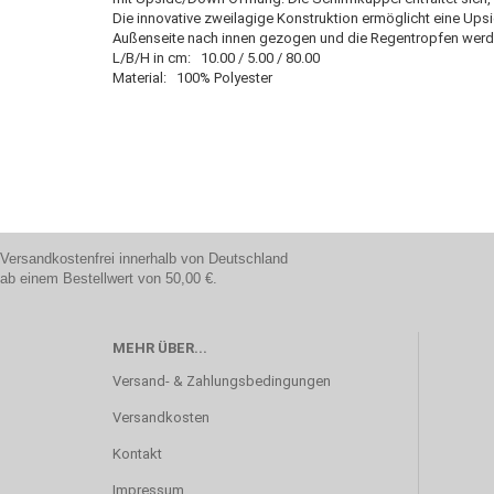
Die innovative zweilagige Konstruktion ermöglicht eine U
Außenseite nach innen gezogen und die Regentropfen werde
L/B/H in cm: 10.00 / 5.00 / 80.00
Material: 100% Polyester
Versandkostenfrei innerhalb von Deutschland
ab einem Bestellwert von 50,00 €.
MEHR ÜBER...
Versand- & Zahlungsbedingungen
Versandkosten
Kontakt
Impressum