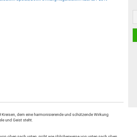
9 Kreisen, dem eine harmonisierende und schützende Wirkung
le und Geist steht.
von oben nach unten, nicht wie üblicherweise von unten nach oben.