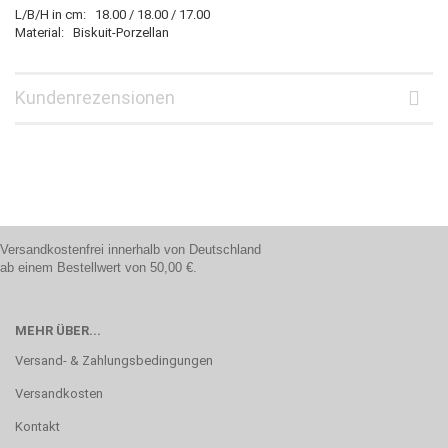
L/B/H in cm: 18.00 / 18.00 / 17.00
Material: Biskuit-Porzellan
Kundenrezensionen
Versandkostenfrei innerhalb von Deutschland
ab einem Bestellwert von 50,00 €.
MEHR ÜBER...
Versand- & Zahlungsbedingungen
Versandkosten
Kontakt