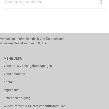
Kundenrezensionen
Versandkostenfrei innerhalb von Deutschland
ab einem Bestellwert von 50,00 €.
MEHR ÜBER...
Versand- & Zahlungsbedingungen
Versandkosten
Kontakt
Impressum
Batterieentsorgung
Widerrufsrecht & Muster-Widerrufsformular