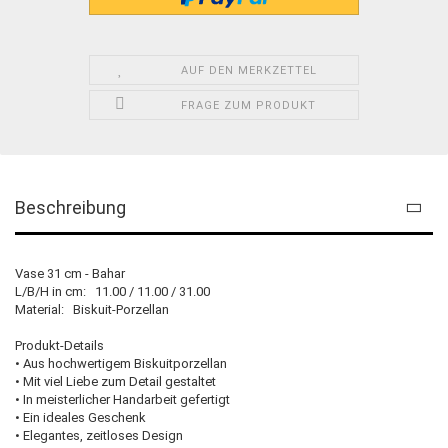
AUF DEN MERKZETTEL
FRAGE ZUM PRODUKT
Beschreibung
Vase 31 cm - Bahar
L/B/H in cm: 11.00 / 11.00 / 31.00
Material: Biskuit-Porzellan
Produkt-Details
• Aus hochwertigem Biskuitporzellan
• Mit viel Liebe zum Detail gestaltet
• In meisterlicher Handarbeit gefertigt
• Ein ideales Geschenk
• Elegantes, zeitloses Design