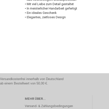
• Mit viel Liebe zum Detail gestaltet
• In meisterlicher Handarbeit gefertigt
• Ein ideales Geschenk
• Elegantes, zeitloses Design
Versandkostenfrei innerhalb von Deutschland
ab einem Bestellwert von 50,00 €.
MEHR ÜBER...
Versand- & Zahlungsbedingungen