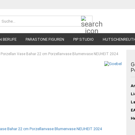
Suche...
N BERUFE
PARASTONE FIGUREN
PIP STUDIO
HUTSCHENREUT
r Porzellan Vase Bahar 22 cm Porzellanvase Blumenvase NEUHEIT 2024
G
P
Ar
Li
L
E
He