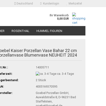
Deutschland
Kundenlogin
Merkzettel
Ihr Warenkorb
0,00 EUR
HER
ROSENTHAL
HUMMEL FIGUREN
oebel Kaiser Porzellan Vase Bahar 22 cm
orzellanvase Blumenvase NEUHEIT 2024
t.Nr.:
14005711
eferzeit:
ca. 3-4 Tage
agerbestand:
2
Stück
AN:
4005169370595
rsteller:
Goebel Porzellan GmbH,
Auwaldstraße 8, D-96231 Bad
Staffelstein,
goebel@goebel.de