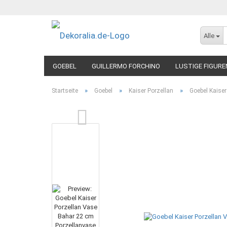
Alle
GOEBEL
GUILLERMO FORCHINO
LUSTIGE FIGURE
»
»
»
Startseite
Goebel
Kaiser Porzellan
Goebel Kaise