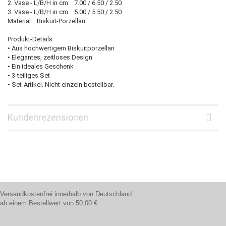
2. Vase - L/B/H in cm: 7.00 / 6.50 / 2.50
3. Vase - L/B/H in cm: 5.00 / 5.50 / 2.50
Material: Biskuit-Porzellan
Produkt-Details
• Aus hochwertigem Biskuitporzellan
• Elegantes, zeitloses Design
• Ein ideales Geschenk
• 3-teiliges Set
• Set-Artikel. Nicht einzeln bestellbar.
Kundenrezensionen
Versandkostenfrei innerhalb von Deutschland
ab einem Bestellwert von 50,00 €.