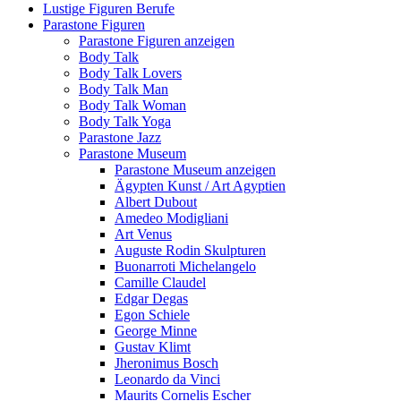
Lustige Figuren Berufe
Parastone Figuren
Parastone Figuren anzeigen
Body Talk
Body Talk Lovers
Body Talk Man
Body Talk Woman
Body Talk Yoga
Parastone Jazz
Parastone Museum
Parastone Museum anzeigen
Ägypten Kunst / Art Agyptien
Albert Dubout
Amedeo Modigliani
Art Venus
Auguste Rodin Skulpturen
Buonarroti Michelangelo
Camille Claudel
Edgar Degas
Egon Schiele
George Minne
Gustav Klimt
Jheronimus Bosch
Leonardo da Vinci
Maurits Cornelis Escher