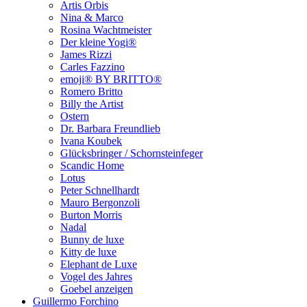
Artis Orbis
Nina & Marco
Rosina Wachtmeister
Der kleine Yogi®
James Rizzi
Carles Fazzino
emoji® BY BRITTO®
Romero Britto
Billy the Artist
Ostern
Dr. Barbara Freundlieb
Ivana Koubek
Glücksbringer / Schornsteinfeger
Scandic Home
Lotus
Peter Schnellhardt
Mauro Bergonzoli
Burton Morris
Nadal
Bunny de luxe
Kitty de luxe
Elephant de Luxe
Vogel des Jahres
Goebel anzeigen
Guillermo Forchino