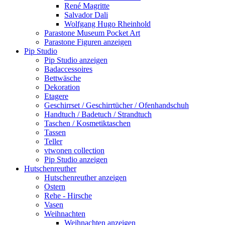
René Magritte
Salvador Dali
Wolfgang Hugo Rheinhold
Parastone Museum Pocket Art
Parastone Figuren anzeigen
Pip Studio
Pip Studio anzeigen
Badaccessoires
Bettwäsche
Dekoration
Etagere
Geschirrset / Geschirrtücher / Ofenhandschuh
Handtuch / Badetuch / Strandtuch
Taschen / Kosmetiktaschen
Tassen
Teller
vtwonen collection
Pip Studio anzeigen
Hutschenreuther
Hutschenreuther anzeigen
Ostern
Rehe - Hirsche
Vasen
Weihnachten
Weihnachten anzeigen