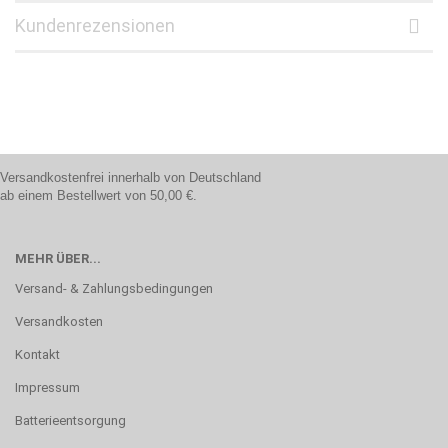
Kundenrezensionen
Versandkostenfrei innerhalb von Deutschland
ab einem Bestellwert von 50,00 €.
MEHR ÜBER...
Versand- & Zahlungsbedingungen
Versandkosten
Kontakt
Impressum
Batterieentsorgung