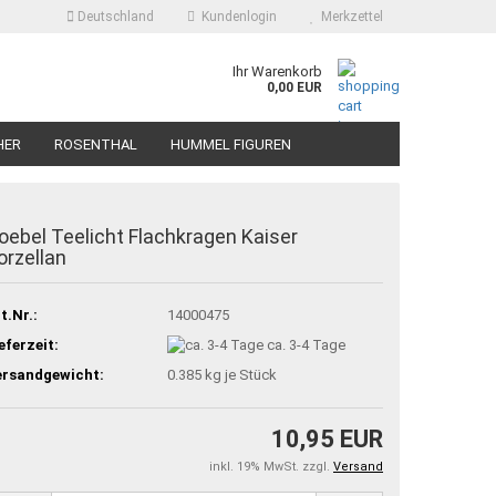
Deutschland
Kundenlogin
Merkzettel
Ihr Warenkorb
0,00 EUR
HER
ROSENTHAL
HUMMEL FIGUREN
oebel Teelicht Flachkragen Kaiser
orzellan
t.Nr.:
14000475
eferzeit:
ca. 3-4 Tage
ersandgewicht:
0.385
kg je Stück
10,95 EUR
inkl. 19% MwSt. zzgl.
Versand