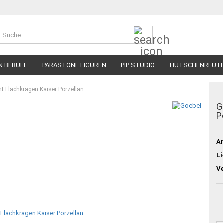
Suche...
N BERUFE
PARASTONE FIGUREN
PIP STUDIO
HUTSCHENREUT
ht Flachkragen Kaiser Porzellan
G
P
Ar
Li
V