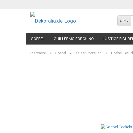
Alle
GOEBEL
GUILLERMO FORCHINO
LUSTIGE FIGURE
»
»
»
Startseite
Goebel
Kaiser Porzellan
Goebel Teelic