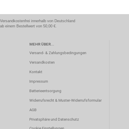
Versandkostenfrei innerhalb von Deutschland
ab einem Bestellwert von 50,00 €.
MEHR ÜBER...
Versand- & Zahlungsbedingungen
Versandkosten
Kontakt
Impressum
Batterieentsorgung
Widerrufsrecht & Muster-Widerrufsformular
AGB
Privatsphäre und Datenschutz
Cookie Einstellungen