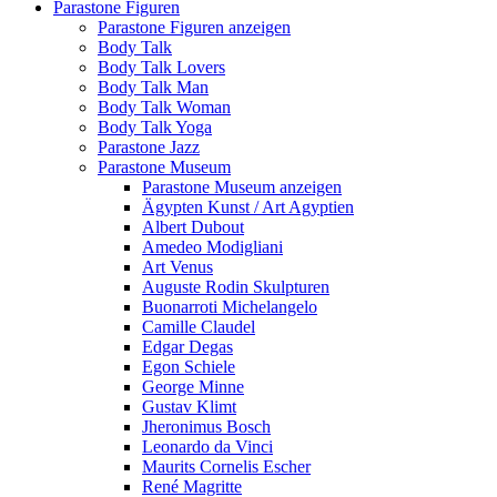
Parastone Figuren
Parastone Figuren anzeigen
Body Talk
Body Talk Lovers
Body Talk Man
Body Talk Woman
Body Talk Yoga
Parastone Jazz
Parastone Museum
Parastone Museum anzeigen
Ägypten Kunst / Art Agyptien
Albert Dubout
Amedeo Modigliani
Art Venus
Auguste Rodin Skulpturen
Buonarroti Michelangelo
Camille Claudel
Edgar Degas
Egon Schiele
George Minne
Gustav Klimt
Jheronimus Bosch
Leonardo da Vinci
Maurits Cornelis Escher
René Magritte