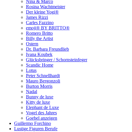
Nina & Marco
Rosina Wachtmeister
Der kleine Yogi®
James Rizzi
Carles Fazzino
emoji® BY BRITTO®
Romero Britto
Billy the Artist
Ostern
Dr. Barbara Freundlieb
Ivana Koubek
Glücksbringer / Schornsteinfeger
Scandic Home
Lotus
Peter Schnellhardt
Mauro Bergonzoli
Burton Morris
Nadal
Bunny de luxe
Kitty de luxe
Elephant de Luxe
Vogel des Jahres
Goebel anzeigen
Guillermo Forchino
Lustige Figuren Berufe