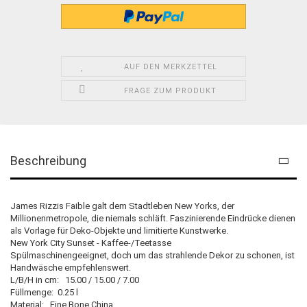
AUF DEN MERKZETTEL
FRAGE ZUM PRODUKT
Beschreibung
James Rizzis Faible galt dem Stadtleben New Yorks, der
Millionenmetropole, die niemals schläft. Faszinierende Eindrücke dienen
als Vorlage für Deko-Objekte und limitierte Kunstwerke.
New York City Sunset - Kaffee-/Teetasse
Spülmaschinengeeignet, doch um das strahlende Dekor zu schonen, ist
Handwäsche empfehlenswert.
L/B/H in cm: 15.00 / 15.00 / 7.00
Füllmenge: 0.25 l
Material: Fine Bone China