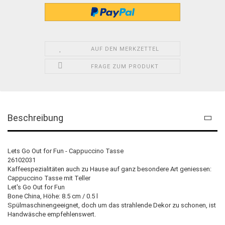
AUF DEN MERKZETTEL
FRAGE ZUM PRODUKT
Beschreibung
Lets Go Out for Fun - Cappuccino Tasse
26102031
Kaffeespezialitäten auch zu Hause auf ganz besondere Art geniessen:
Cappuccino Tasse mit Teller
Let's Go Out for Fun
Bone China, Höhe: 8.5 cm / 0.5 l
Spülmaschinengeeignet, doch um das strahlende Dekor zu schonen, ist
Handwäsche empfehlenswert.