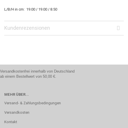
L/B/H in cm: 19.00 / 19.00 / 8.50
Kundenrezensionen
Versandkostenfrei innerhalb von Deutschland
ab einem Bestellwert von 50,00 €.
MEHR ÜBER...
Versand- & Zahlungsbedingungen
Versandkosten
Kontakt