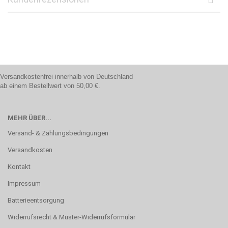
Versandkostenfrei innerhalb von Deutschland
ab einem Bestellwert von 50,00 €.
MEHR ÜBER...
Versand- & Zahlungsbedingungen
Versandkosten
Kontakt
Impressum
Batterieentsorgung
Widerrufsrecht & Muster-Widerrufsformular