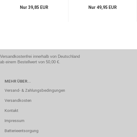
Nur 39,85 EUR
Nur 49,95 EUR
Versandkostenfrei innerhalb von Deutschland
ab einem Bestellwert von 50,00 €.
MEHR ÜBER...
Versand- & Zahlungsbedingungen
Versandkosten
Kontakt
Impressum
Batterieentsorgung