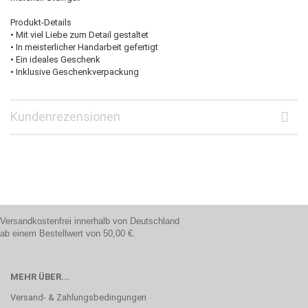
Produkt-Details
• Mit viel Liebe zum Detail gestaltet
• In meisterlicher Handarbeit gefertigt
• Ein ideales Geschenk
• Inklusive Geschenkverpackung
Kundenrezensionen
Versandkostenfrei innerhalb von Deutschland
ab einem Bestellwert von 50,00 €.
MEHR ÜBER...
Versand- & Zahlungsbedingungen