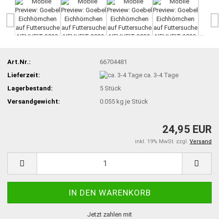
Art.Nr.:
66704481
Lieferzeit:
ca. 3-4 Tage
Lagerbestand:
5
Stück
Versandgewicht:
0.055
kg je Stück
24,95 EUR
inkl. 19% MwSt. zzgl.
Versand
Jetzt zahlen mit