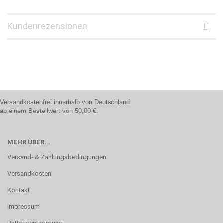
Kundenrezensionen
Versandkostenfrei innerhalb von Deutschland
ab einem Bestellwert von 50,00 €.
MEHR ÜBER...
Versand- & Zahlungsbedingungen
Versandkosten
Kontakt
Impressum
Batterieentsorgung