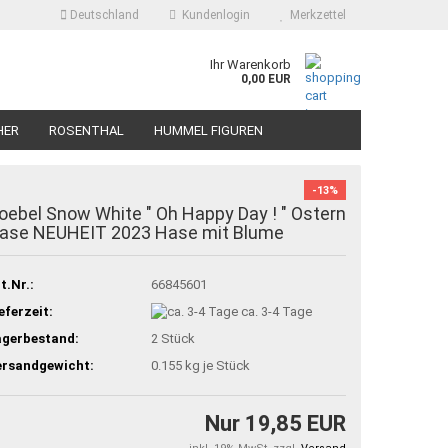
Deutschland
Kundenlogin
Merkzettel
Ihr Warenkorb
0,00 EUR
HER
ROSENTHAL
HUMMEL FIGUREN
-13%
oebel Snow White " Oh Happy Day ! " Ostern
ase NEUHEIT 2023 Hase mit Blume
t.Nr.:
66845601
eferzeit:
ca. 3-4 Tage
agerbestand:
2
Stück
ersandgewicht:
0.155
kg je Stück
Nur 19,85 EUR