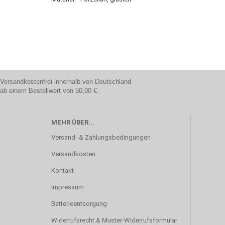
Versandkostenfrei innerhalb von Deutschland
ab einem Bestellwert von 50,00 €.
MEHR ÜBER...
Versand- & Zahlungsbedingungen
Versandkosten
Kontakt
Impressum
Batterieentsorgung
Widerrufsrecht & Muster-Widerrufsformular