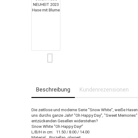
Beschreibung
Kundenrezensionen
Die zeitlose und moderne Serie "Snow White", weiße Hasen 
uns durchs ganze Jahr! "Oh Happy Day", "Sweet Memories" 
entzückenden Gesellen widerstehen?
Snow White "Oh Happy Day!"
L/B/H in cm: 11.50 / 8.00 / 14.00
Material: Porzellan, glasiert