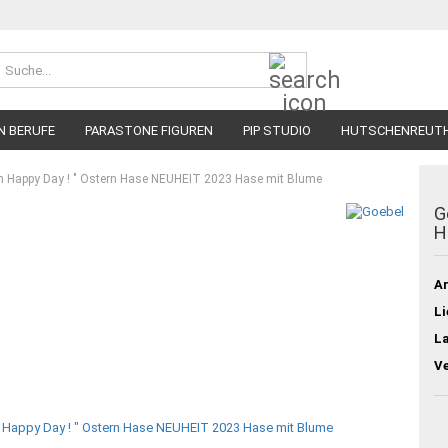
Suche...
N BERUFE
PARASTONE FIGUREN
PIP STUDIO
HUTSCHENREUT
h Happy Day ! " Ostern Hase NEUHEIT 2023 Hase mit Blume
G
H
Ar
Li
L
V