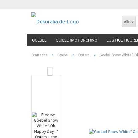
Alle
GOEBEL
GUILLERMO FORCHINO
LUSTIGE FIGURE
»
»
»
Startseite
Goebel
Ostern
Goebel Snow White " O