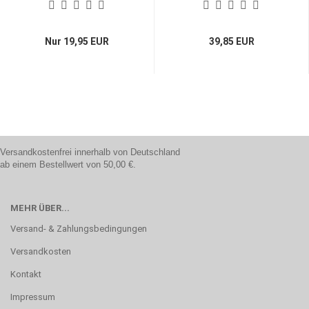
Nur 19,95 EUR
39,85 EUR
Versandkostenfrei innerhalb von Deutschland
ab einem Bestellwert von 50,00 €.
MEHR ÜBER...
Versand- & Zahlungsbedingungen
Versandkosten
Kontakt
Impressum