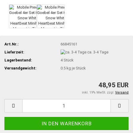
Art.Nr.:
66845161
Lieferzeit:
ca. 3-4 Tage
Lagerbestand:
4
Stück
Versandgewicht:
0.5
kg je Stück
48,95 EUR
inkl. 19% MwSt. zzgl.
Versand