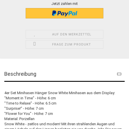
Jetzt zahlen mit
AUF DEN MERKZETTEL
FRAGE ZUM PRODUKT
Beschreibung
4er Set Minihasen Hänger Snow White Minihasen aus dem Display:
"Moment in Time" - Höhe: 6 cm
"Time to Relaxe" - Höhe: 6.5 cm
"Surprise!" - Höhe: 7 cm
"Flower for You" - Höhe: 7 cm
Material: Porzellan
Snow White - zeitlos und modern! Mit ihren strahlenden Augen und