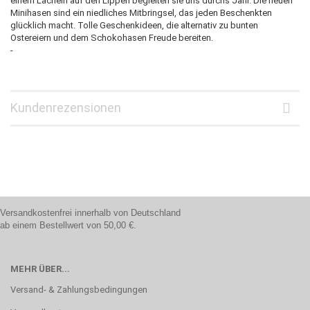
einem Lächeln auf den Lippen begleiten sie uns durchs Jahr. Die neuen
Minihasen sind ein niedliches Mitbringsel, das jeden Beschenkten
glücklich macht. Tolle Geschenkideen, die alternativ zu bunten
Ostereiern und dem Schokohasen Freude bereiten.
-
Kundenrezensionen
Versandkostenfrei innerhalb von Deutschland
ab einem Bestellwert von 50,00 €.
MEHR ÜBER...
Versand- & Zahlungsbedingungen