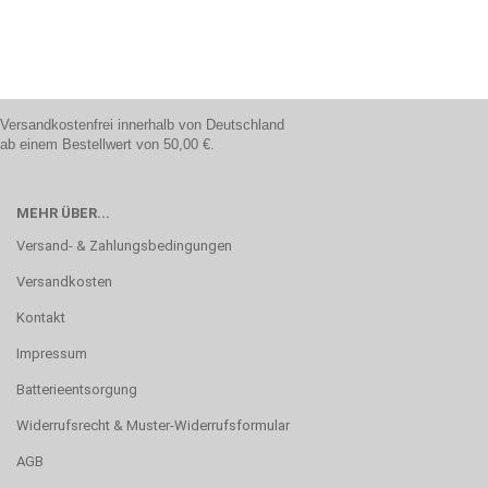
Versandkostenfrei innerhalb von Deutschland
ab einem Bestellwert von 50,00 €.
MEHR ÜBER...
Versand- & Zahlungsbedingungen
Versandkosten
Kontakt
Impressum
Batterieentsorgung
Widerrufsrecht & Muster-Widerrufsformular
AGB