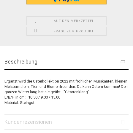
AUF DEN MERKZETTEL
FRAGE ZUM PRODUKT
Beschreibung
Ergänzt wird die Osterkollektion 2022 mit fröhlichen Musikanten, kleinen
Meistermalern, Tier- und Blumenfreunden. Da kann Ostern kommen! Den
ganzen Winter lang hat sie geübt - "Gitarrenklang"
L/B/H in cm: 10.50 / 9.00 / 15.00
Material: Steingut
Kundenrezensionen