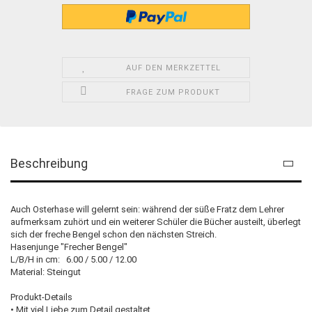
AUF DEN MERKZETTEL
FRAGE ZUM PRODUKT
Beschreibung
Auch Osterhase will gelernt sein: während der süße Fratz dem Lehrer
aufmerksam zuhört und ein weiterer Schüler die Bücher austeilt, überlegt
sich der freche Bengel schon den nächsten Streich.
Hasenjunge "Frecher Bengel"
L/B/H in cm: 6.00 / 5.00 / 12.00
Material: Steingut
Produkt-Details
• Mit viel Liebe zum Detail gestaltet