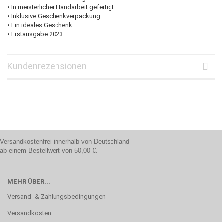
• In meisterlicher Handarbeit gefertigt
• Inklusive Geschenkverpackung
• Ein ideales Geschenk
• Erstausgabe 2023
Kundenrezensionen
Versandkostenfrei innerhalb von Deutschland
ab einem Bestellwert von 50,00 €.
MEHR ÜBER...
Versand- & Zahlungsbedingungen
Versandkosten