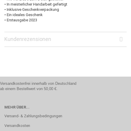
• In meisterlicher Handarbeit gefertigt
• Inklusive Geschenkverpackung
• Ein ideales Geschenk
• Erstausgabe 2023
Kundenrezensionen
Versandkostenfrei innerhalb von Deutschland
ab einem Bestellwert von 50,00 €.
MEHR ÜBER...
Versand- & Zahlungsbedingungen
Versandkosten