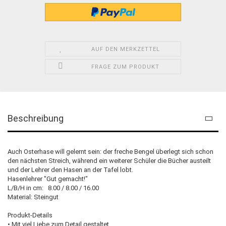
AUF DEN MERKZETTEL
FRAGE ZUM PRODUKT
Beschreibung
Auch Osterhase will gelernt sein: der freche Bengel überlegt sich schon
den nächsten Streich, während ein weiterer Schüler die Bücher austeilt
und der Lehrer den Hasen an der Tafel lobt.
Hasenlehrer "Gut gemacht!"
L/B/H in cm: 8.00 / 8.00 / 16.00
Material: Steingut
Produkt-Details
• Mit viel Liebe zum Detail gestaltet