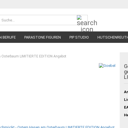
Suche...
N BERUFE
PARASTONE FIGUREN
PIP STUDIO
HUTSCHENREUT
am Osterbaum LIMITIERTE EDITION Angebot
G
g
L
Ar
Li
E
He