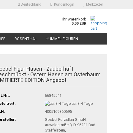
Deutschland
Kundenlogin
Merkzettel
Ihr Warenkorb
0,00 EUR
HER
ROSENTHAL
HUMMEL FIGUREN
oebel Figur Hasen - Zauberhaft
eschmückt - Ostern Hasen am Osterbaum
IMITIERTE EDITION Angebot
t.Nr.:
66845541
eferzeit:
ca. 3-4 Tage
AN:
4005169360695
rsteller:
Goebel Porzellan GmbH,
Auwaldstraße 8, D-96231 Bad
Staffelstein,