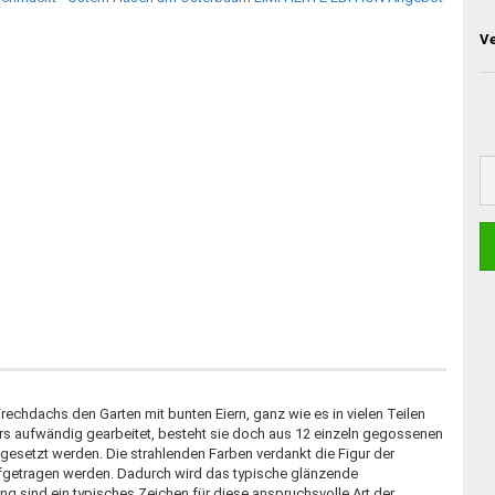
V
echdachs den Garten mit bunten Eiern, ganz wie es in vielen Teilen
nders aufwändig gearbeitet, besteht sie doch aus 12 einzeln gegossenen
gesetzt werden. Die strahlenden Farben verdankt die Figur der
aufgetragen werden. Dadurch wird das typische glänzende
ng sind ein typisches Zeichen für diese anspruchsvolle Art der