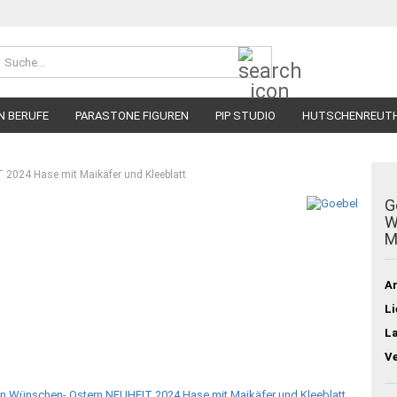
Suche...
N BERUFE
PARASTONE FIGUREN
PIP STUDIO
HUTSCHENREUT
T 2024 Hase mit Maikäfer und Kleeblatt
G
W
M
Ar
Li
L
V