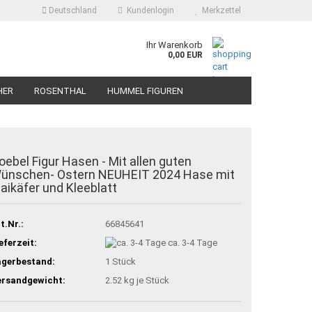
Deutschland
Kundenlogin
Merkzettel
Ihr Warenkorb
0,00 EUR
HER
ROSENTHAL
HUMMEL FIGUREN
oebel Figur Hasen - Mit allen guten
ünschen- Ostern NEUHEIT 2024 Hase mit
aikäfer und Kleeblatt
t.Nr.:
66845641
eferzeit:
ca. 3-4 Tage
agerbestand:
1
Stück
ersandgewicht:
2.52
kg je Stück