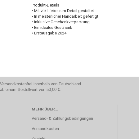
Produkt-Details
• Mit viel Liebe zum Detail gestaltet
• In meisterlicher Handarbeit gefertigt
• Inklusive Geschenkverpackung
• Ein ideales Geschenk
• Erstausgabe 2024
Versandkostenfrei innerhalb von Deutschland
ab einem Bestellwert von 50,00 €.
MEHR ÜBER...
Versand- & Zahlungsbedingungen
Versandkosten
Kontakt