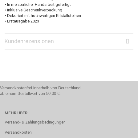
• In meisterlicher Handarbeit gefertigt
• Inklusive Geschenkverpackung
• Dekoriert mit hochwertigen Kristallsteinen
• Erstausgabe 2023
Kundenrezensionen
Versandkostenfrei innerhalb von Deutschland
ab einem Bestellwert von 50,00 €.
MEHR ÜBER...
Versand- & Zahlungsbedingungen
Versandkosten