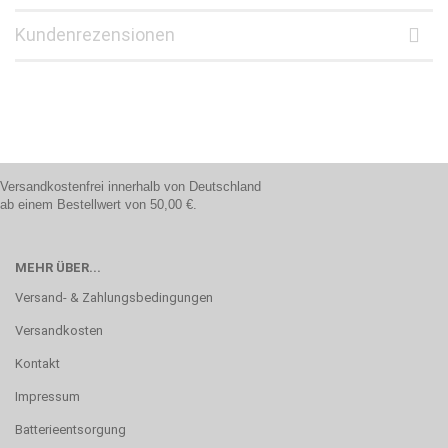
Kundenrezensionen
Versandkostenfrei innerhalb von Deutschland
ab einem Bestellwert von 50,00 €.
MEHR ÜBER...
Versand- & Zahlungsbedingungen
Versandkosten
Kontakt
Impressum
Batterieentsorgung