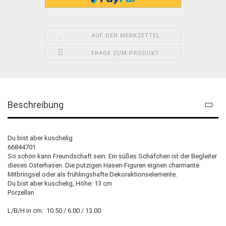
AUF DEN MERKZETTEL
FRAGE ZUM PRODUKT
Beschreibung
Du bist aber kuschelig
66844701
So schön kann Freundschaft sein. Ein süßes Schäfchen ist der Begleiter
dieses Osterhasen. Die putzigen Hasen-Figuren eignen charmante
Mitbringsel oder als frühlingshafte Dekoraktionselemente.
Du bist aber kuschelig, Höhe: 13 cm
Porzellan
L/B/H in cm: 10.50 / 6.00 / 13.00