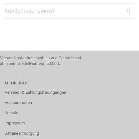
Kundenrezensionen
Versandkostenfrei innerhalb von Deutschland
ab einem Bestellwert von 50,00 €.
MEHR ÜBER...
Versand- & Zahlungsbedingungen
Versandkosten
Kontakt
Impressum
Batterieentsorgung