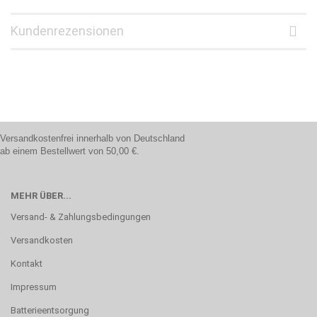
Kundenrezensionen
Versandkostenfrei innerhalb von Deutschland
ab einem Bestellwert von 50,00 €.
MEHR ÜBER...
Versand- & Zahlungsbedingungen
Versandkosten
Kontakt
Impressum
Batterieentsorgung