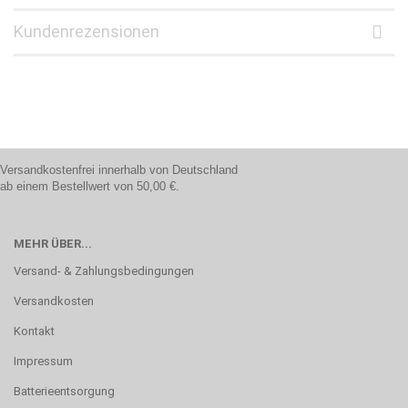
Kundenrezensionen
Versandkostenfrei innerhalb von Deutschland
ab einem Bestellwert von 50,00 €.
MEHR ÜBER...
Versand- & Zahlungsbedingungen
Versandkosten
Kontakt
Impressum
Batterieentsorgung