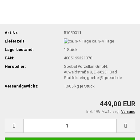
Art.Nr.:
51050011
Lieferzeit:
ca. 3-4 Tage
Lagerbestand:
1
Stück
EAN:
4005169321078
Hersteller:
Goebel Porzellan GmbH,
Auwaldstraße 8, D-96231 Bad
Staffelstein, goebel@goebel.de
Versandgewicht:
1.905
kg je Stück
449,00 EUR
inkl. 19% MwSt. zzgl.
Versand