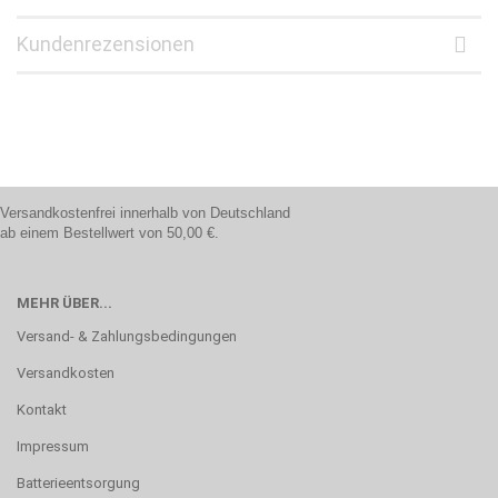
Kundenrezensionen
Versandkostenfrei innerhalb von Deutschland
ab einem Bestellwert von 50,00 €.
MEHR ÜBER...
Versand- & Zahlungsbedingungen
Versandkosten
Kontakt
Impressum
Batterieentsorgung