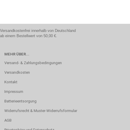
Versandkostenfrei innerhalb von Deutschland
ab einem Bestellwert von 50,00 €.
MEHR ÜBER...
Versand- & Zahlungsbedingungen
Versandkosten
Kontakt
Impressum
Batterieentsorgung
Widerrufsrecht & Muster-Widerrufsformular
AGB
Privatsphäre und Datenschutz