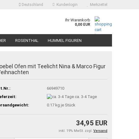
Deutschland
Kundenlogin
Merkzettel
Ihr Warenkorb
0,00 EUR
HER
ROSENTHAL
HUMMEL FIGUREN
oebel Ofen mit Teelicht Nina & Marco Figur
eihnachten
t.Nr.:
66949710
eferzeit:
ca. 3-4 Tage
ersandgewicht:
0.17
kg je Stück
34,95 EUR
inkl. 19% MwSt. zzgl.
Versand