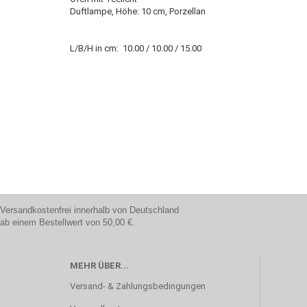
Duftlampe, Höhe: 10 cm, Porzellan
L/B/H in cm:
10.00 / 10.00 / 15.00
Versandkostenfrei innerhalb von Deutschland
ab einem Bestellwert von 50,00 €.
MEHR ÜBER...
Versand- & Zahlungsbedingungen