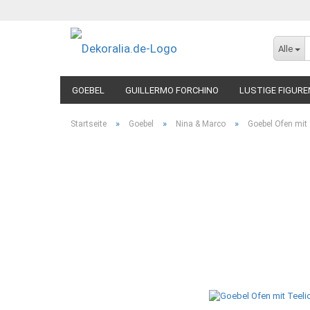
Alle
GOEBEL
GUILLERMO FORCHINO
LUSTIGE FIGURE
»
»
»
Startseite
Goebel
Nina & Marco
Goebel Ofen mit