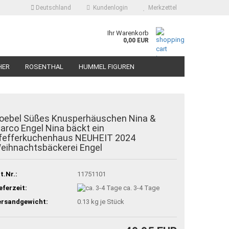
Deutschland
Kundenlogin
Merkzettel
Ihr Warenkorb
0,00 EUR
HER
ROSENTHAL
HUMMEL FIGUREN
oebel Süßes Knusperhäuschen Nina &
arco Engel Nina bäckt ein
fefferkuchenhaus NEUHEIT 2024
eihnachtsbäckerei Engel
t.Nr.:
11751101
eferzeit:
ca. 3-4 Tage
ersandgewicht:
0.13
kg je Stück