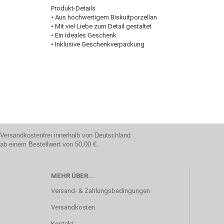
Produkt-Details
• Aus hochwertigem Biskuitporzellan
• Mit viel Liebe zum Detail gestaltet
• Ein ideales Geschenk
• Inklusive Geschenkverpackung
Versandkostenfrei innerhalb von Deutschland
ab einem Bestellwert von 50,00 €.
MEHR ÜBER...
Versand- & Zahlungsbedingungen
Versandkosten
Kontakt