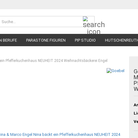
Suche...
N BERUFE
PARASTONE FIGUREN
PIP STUDIO
HUTSCHENREUT
 ein Pfefferkuchenhaus NEUHEIT 2024 Weihnachtsbäckerei Engel
G
M
P
W
Ar
Li
V